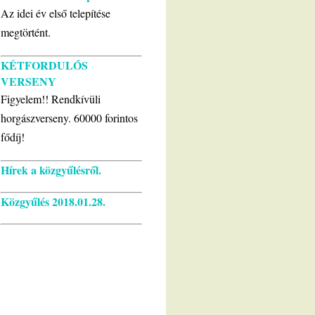
Az idei év első telepítése
megtörtént.
KÉTFORDULÓS
VERSENY
Figyelem!! Rendkívüli
horgászverseny. 60000 forintos
fődíj!
Hírek a közgyűlésről.
Közgyűlés 2018.01.28.