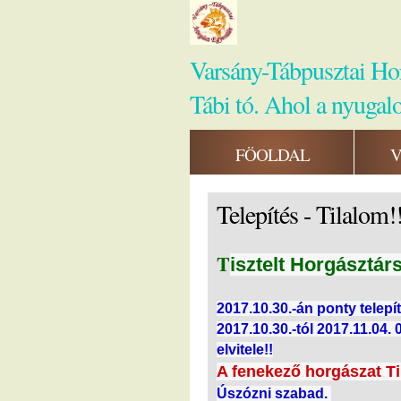
Varsány-Tábpusztai Ho
Tábi tó. Ahol a nyugal
FÖOLDAL
V
Telepítés - Tilalom!
T
isztelt Horgásztárs
2017.10.30.-án ponty telepít
2017.10.30.-tól 2017.11.04.
elvitele!!
A fenekező horgászat Ti
Úszózni szabad.