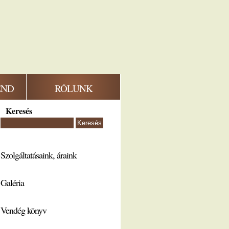
END
RÓLUNK
Keresés
Szolgáltatásaink, áraink
Galéria
Vendég könyv