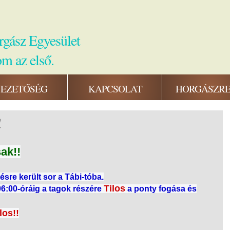
rgász Egyesület
om az első.
EZETŐSÉG
KAPCSOLAT
HORGÁSZR
!
ak!!
ésre került sor a Tábi-tóba.
Tilos
 06:00-óráig a tagok részére
a ponty fogása és
los!!